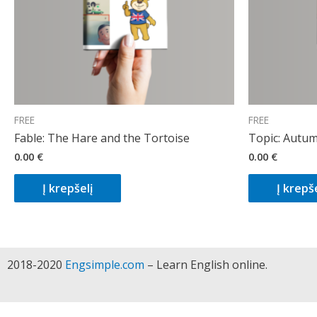
FREE
FREE
Fable: The Hare and the Tortoise
Topic: Autu
0.00
€
0.00
€
Į krepšelį
Į krepše
2018-2020
Engsimple.com
– Learn English online.