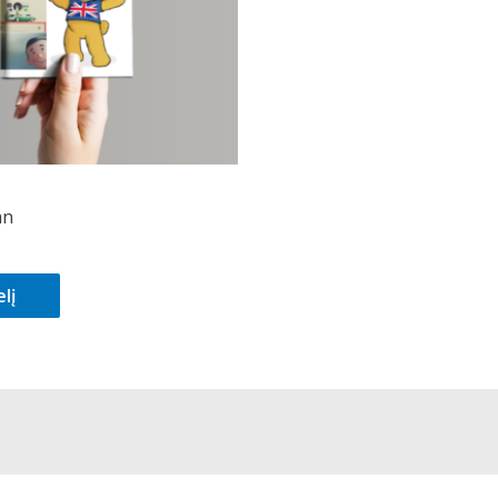
mn
lį