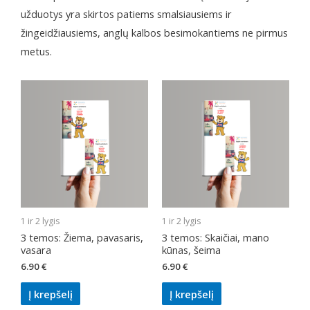
užduotys yra skirtos patiems smalsiausiems ir
žingeidžiausiems, anglų kalbos besimokantiems ne pirmus
metus.
1 ir 2 lygis
1 ir 2 lygis
3 temos: Žiema, pavasaris,
3 temos: Skaičiai, mano
vasara
kūnas, šeima
6.90
€
6.90
€
Į krepšelį
Į krepšelį