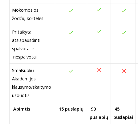
Mokomosios
žodžių kortelės
Pritaikyta
atsispausdinti
spalvotai ir
nespalvotai
Smalsuolių
Akademijos
klausymo/skaitymo
užduotis
Apimtis
15 puslapių
90
45
puslapių
puslapiai