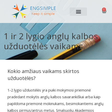
0
1 ir 2 lygio anglų kalbos
užduotėlės vaikams
Kokio amžiaus vaikams skirtos
užduotėlės?
1-2 lygio užduotėlės yra puiki mokymosi priemonė
pradedant mokytis anglų kalbos savarankiškai arba kaip
papildoma priemonė mokinukams, besimokantiems anglų
kalbos pirmus/antrus metus. Smalsuolių Akademijos