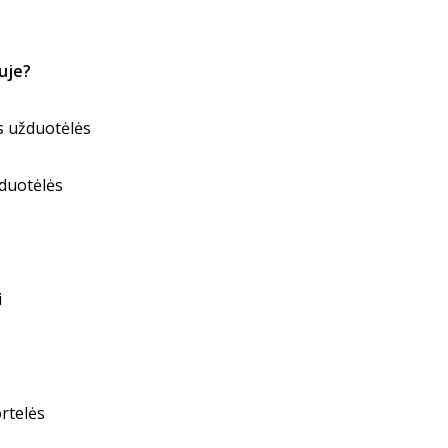
uje?
os užduotėlės
žduotėlės
i
rtelės