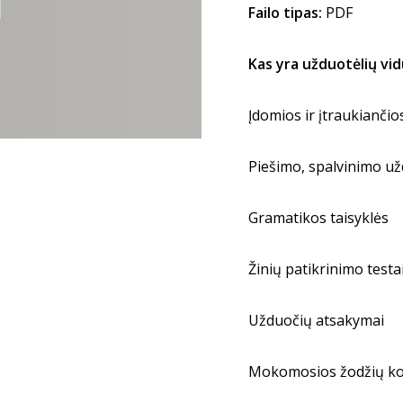
Failo tipas:
PDF
Kas yra užduotėlių vid
Įdomios ir įtraukianči
Piešimo, spalvinimo u
Gramatikos taisyklės
Žinių patikrinimo testa
Užduočių atsakymai
Mokomosios žodžių ko