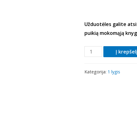
Užduotėles galite atsi
puikią mokomąją knyg
Į krepšel
Kategorija:
1 lygis