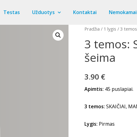
Testas
Užduotys
Kontaktai
Nemokamai
Pradžia
/
1 lygis
/ 3 temos:
3 temos: 
šeima
3.90
€
Apimtis:
45 puslapiai.
3 temos:
SKAIČIAI, M
Lygis:
Pirmas