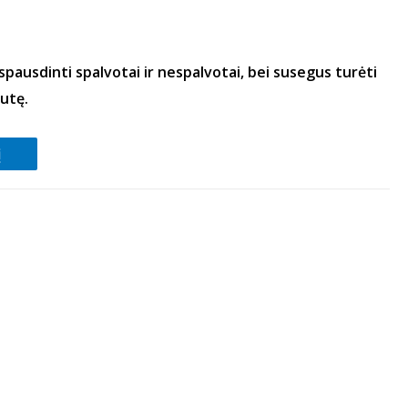
spausdinti spalvotai ir nespalvotai, bei susegus turėti
utę.
į