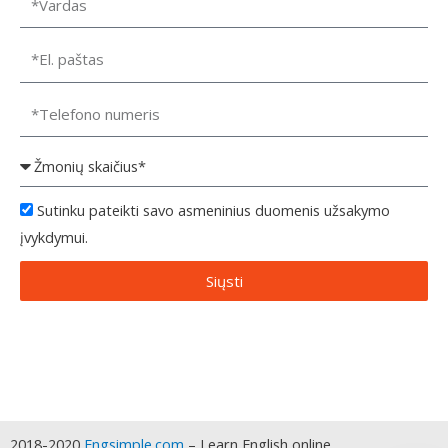
Sutinku pateikti savo asmeninius duomenis užsakymo
įvykdymui.
Siųsti
2018-2020
Engsimple.com
– Learn English online.