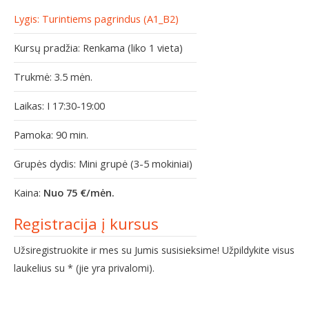
Lygis: Turintiems pagrindus (A1_B2)
Kursų pradžia: Renkama (liko 1 vieta)
Trukmė: 3.5 mėn.
Laikas: I 17:30-19:00
Pamoka: 90 min.
Grupės dydis: Mini grupė (3-5 mokiniai)
Kaina:
Nuo 75 €/mėn.
Registracija į kursus
Užsiregistruokite ir mes su Jumis susisieksime! Užpildykite visus
laukelius su * (jie yra privalomi).